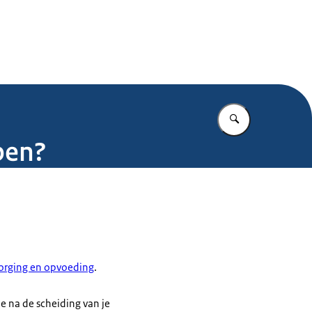
.nl
Vul in wat u z
ppen?
zorging en opvoeding
.
je na de scheiding van je