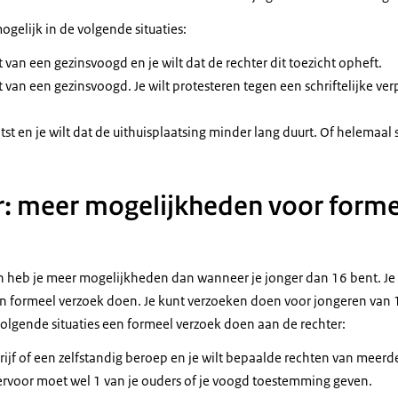
ogelijk in de volgende situaties:
t van een gezinsvoogd en je wilt dat de rechter dit toezicht opheft.
t van een gezinsvoogd. Je wilt protesteren tegen een schriftelijke verp
atst en je wilt dat de uithuisplaatsing minder lang duurt. Of helemaal 
ar: meer mogelijkheden voor form
an heb je meer mogelijkheden dan wanneer je jonger dan 16 bent. J
en formeel verzoek doen. Je kunt verzoeken doen voor jongeren van 1
volgende situaties een formeel verzoek doen aan de rechter:
ijf of een zelfstandig beroep en je wilt bepaalde rechten van meerder
ervoor moet wel 1 van je ouders of je voogd toestemming geven.