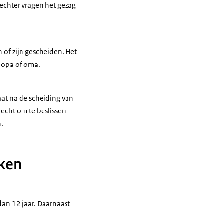
rechter vragen het gezag
 of zijn gescheiden. Het
 opa of oma.
gaat na de scheiding van
recht om te beslissen
n.
eken
dan 12 jaar. Daarnaast