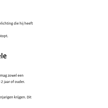
lichting die hij heeft
stopt.
ele
e mag zowel een
2 jaar of ouder.
jarigen krijgen. Dit