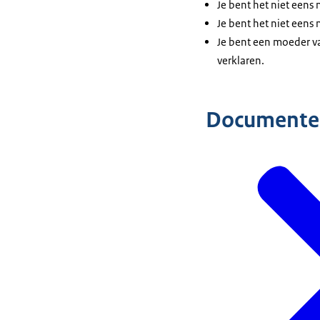
Je bent het niet eens
Je bent het niet eens 
Je bent een moeder va
verklaren.
Documente