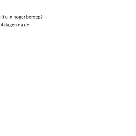
ilt u in hoger beroep?
 14 dagen na de