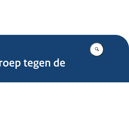
.nl
Vul in wat u z
eroep tegen de