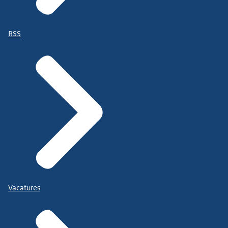
RSS
Vacatures