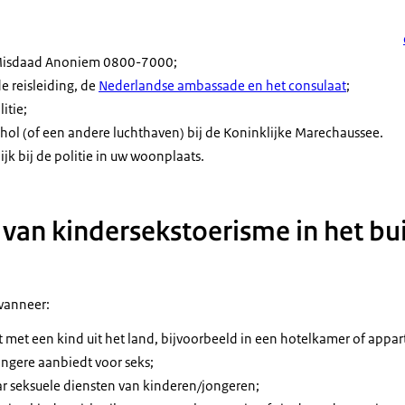
d Misdaad Anoniem 0800-7000;
de reisleiding, de
Nederlandse ambassade en het consulaat
;
itie;
phol (of een andere luchthaven) bij de Koninklijke Marechaussee.
jk bij de politie in uw woonplaats.
an kindersekstoerisme in het bu
wanneer:
 met een kind uit het land, bijvoorbeeld in een hotelkamer of appa
ngere aanbiedt voor seks;
r seksuele diensten van kinderen/jongeren;