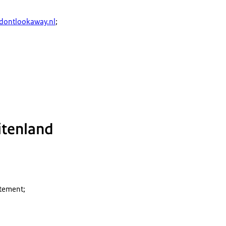
dontlookaway.nl
;
itenland
rtement;