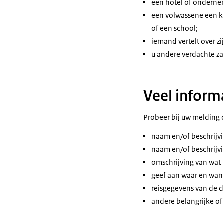
een hotel of ondernem
een volwassene een ki
of een school;
iemand vertelt over zi
u andere verdachte za
Veel inform
Probeer bij uw melding 
naam en/of beschrijvi
naam en/of beschrijvi
omschrijving van wat 
geef aan waar en wann
reisgegevens van de d
andere belangrijke of