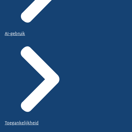
AI-gebruik
Toegankelijkheid