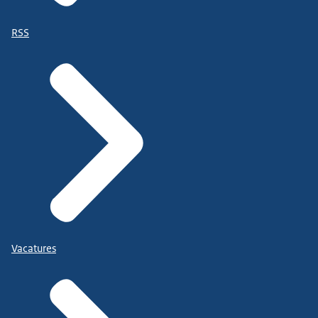
RSS
Vacatures