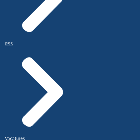
RSS
Vacatures