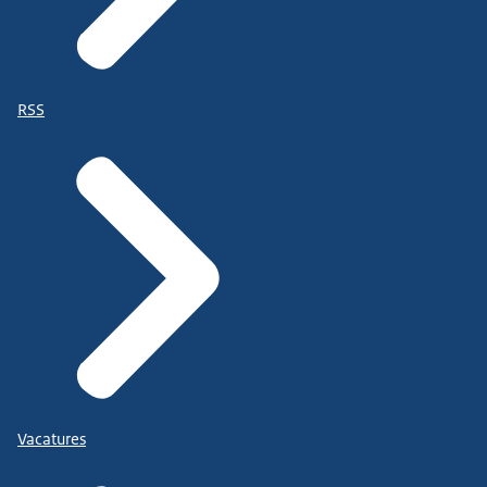
RSS
Vacatures