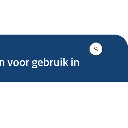
.nl
Vul in wat u z
n voor gebruik in