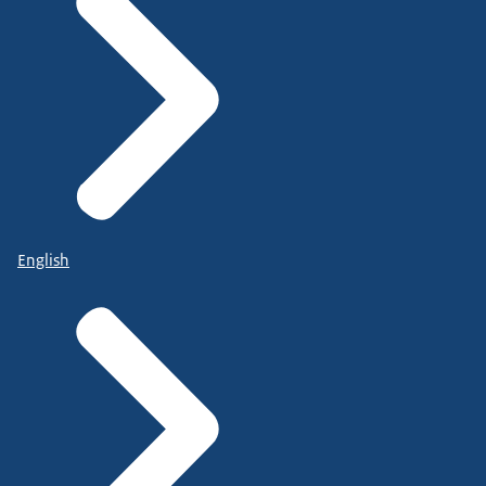
English