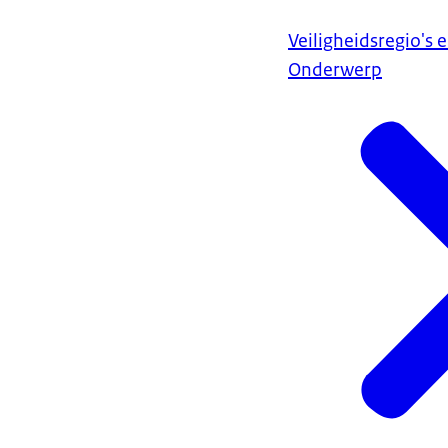
NL-Alert Testbe
De overheid stu
Veiligheidsregio's 
december. Als u
Onderwerp
Telefoon altijd
Staat uw mobiel
vliegtuigstand 
NL-Alert wordt
altijd aan staa
Meer weten ove