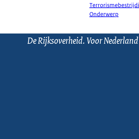
Terrorismebestrijd
Onderwerp
De Rijksoverheid. Voor Nederland
Informatie over
Is er in uw om
meer informatie