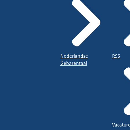
nkvooruit.nl/bereid-je-voor/zo-krijg-je-een-waarschuwing/jouw-vei
tie van de Rijksoverheid. Meer informatie vindt u op:
Nederlandse
RSS
Gebarentaal
Vacatur