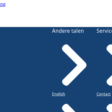
ing
Andere talen
Servic
https://www.nl-
 ernstige incidenten
geving een ramp of noodsituatie? Raadpleeg uw regionale omroep o
English
Contact
. Of kijk op de website van de veiligheidsregio waar u dan bent, via