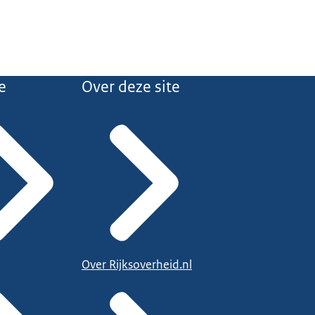
e
Over deze site
alert.nl/
.
f gemeente voor
Over Rijksoverheid.nl