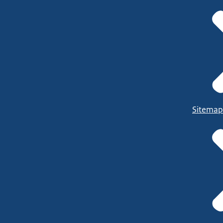
jksoverheid.nl/gebarentaal
.
Sitemap