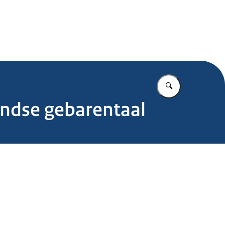
.nl
Vul in wat u z
andse gebarentaal