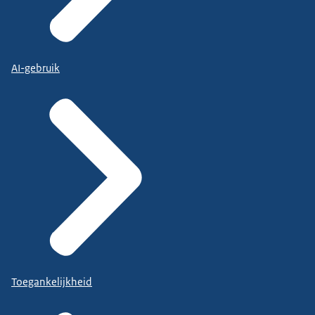
AI-gebruik
Toegankelijkheid