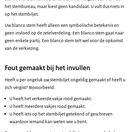
er iemand mee om u te helpen.
het stembureau, maar kiest geen kandidaat. U vult dus niets in
In het stemhokje vouwt u uw stembiljet open.
op het stembiljet.
Kleur het rondje rood voor de naam van de
Uw blanco stem heeft alleen een symbolische betekenis en
kandidaat op wie u wilt stemmen.Let op: u mag
geen invloed op de zetelverdeling. Een blanco stem gaat naar
maximaal één vakje rood kleuren, anders is uw
geen enkele partij. Een blanco stem telt wel voor de opkomst
stem niet geldig.
van de verkiezing.
U kunt uw stembiljet ook leeg laten. Dat heet
blanco stemmen. Uw stem heeft geen invloed op
Fout gemaakt bij het invullen
welke kandidaat er wordt gekozen, maar uw stem
telt wel mee voor de opkomst.
Heeft u per ongeluk uw stembiljet ongeldig gemaakt of heeft u
zich vergist? Bijvoorbeeld:
Vouw uw stembiljet weer dicht en stop deze in de
stembus. U heeft nu gestemd.
U heeft het verkeerde vakje rood gemaakt.
U heeft meerdere vakjes rood gemaakt.
Wilt u meer weten over de verkiezing of hoe de
U heeft iets op het stembiljet getekend of geschreven
stemmen geteld worden? Kijk dan op
waardoor iemand kan weten wie u bent.
www.elkestemtelt.nl.