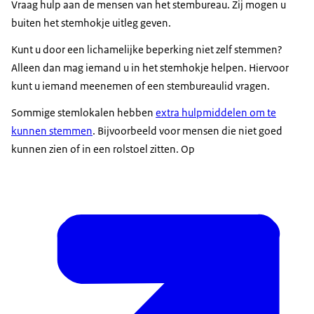
Vraag hulp aan de mensen van het stembureau. Zij mogen u
verkiezing thuis.
Download
buiten het stemhokje uitleg geven.
Heeft u geen stempas ontvangen, of bent u uw
Kunt u door een lichamelijke beperking niet zelf stemmen?
stempas kwijt? Vraag zo snel mogelijk een nieuwe
Audiobeschrijving
Alleen dan mag iemand u in het stemhokje helpen. Hiervoor
aan bij de gemeente.
mp3
3,1 MB
kunt u iemand meenemen of een stembureaulid vragen.
Voor de verkiezing krijgt u thuis de kandidatenlijst.
Download
Sommige stemlokalen hebben
extra hulpmiddelen om te
Daarop staan de kandidaten die meedoen aan de
kunnen stemmen
. Bijvoorbeeld voor mensen die niet goed
verkiezing.
kunnen zien of in een rolstoel zitten. Op
Weten waar u kunt stemmen? Kijk op uw stempas
voor een stemlokaal bij u in de buurt. Of kijk op
www.waarismijnstemlokaal.nl.
De stemlokalen zijn open van half 8 ’s ochtends
tot 9 uur ’s avonds.
Wanneer u naar het stemlokaal gaat, neemt u uw
stempas en uw identiteitsbewijs mee. Let op: uw