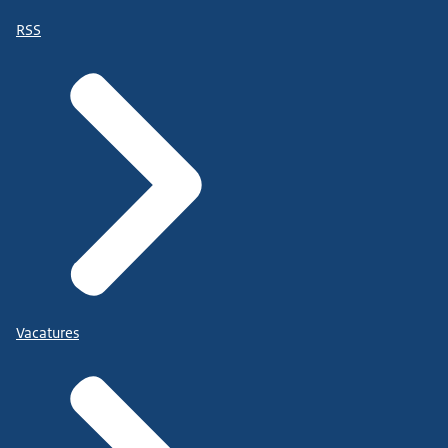
RSS
Vacatures