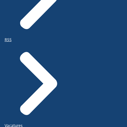
RSS
Vacatures