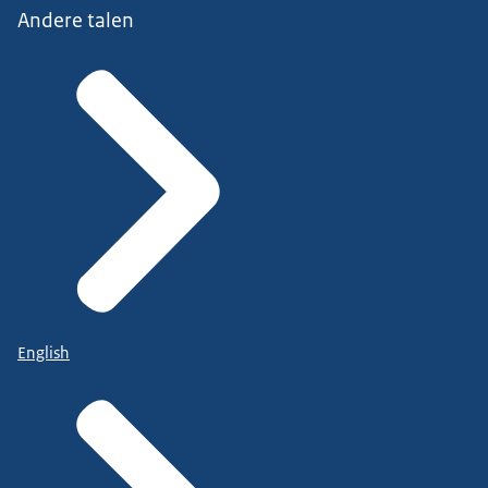
Andere talen
English