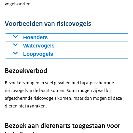
vogelsoorten.
Voorbeelden van risicovogels
Hoenders
kippen
Watervogels
kalkoenen
zwanen
Loopvogels
fazanten
ganzen
struisvogels
kwartels
eenden
Bezoekverbod
nandoes
patrijzen
duikers
kasuarissen
Bezoekers mogen in veel gevallen niet bij afgeschermde
pauwen
aalscholvers
emoes
risicovogels in de buurt komen. Soms mogen zij wel bij
parelhoenders
reigers
kiwi’s
afgeschermde risicovogels komen, maar dan mogen zij deze
ooievaars
dieren niet aanraken.
ibissen
flamingo’s
futen
Bezoek aan dierenarts toegestaan voor
kraanvogels