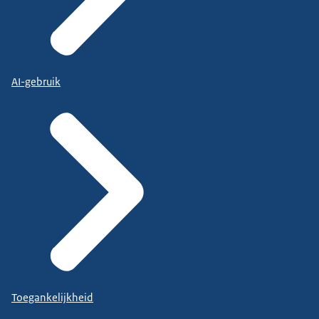
AI-gebruik
Toegankelijkheid