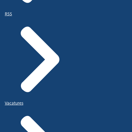
RSS
Vacatures