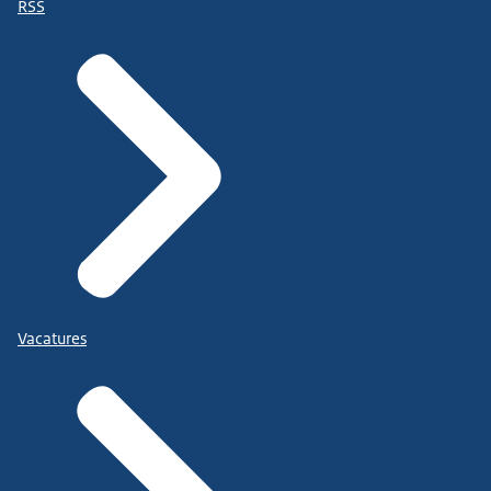
RSS
Vacatures