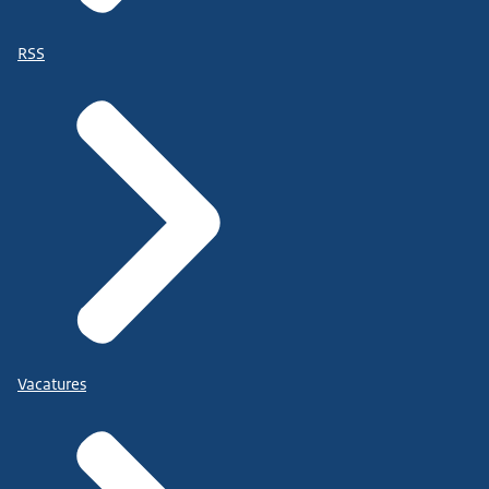
RSS
Vacatures