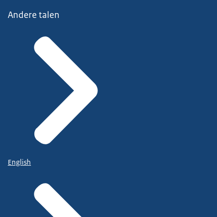
Andere talen
English