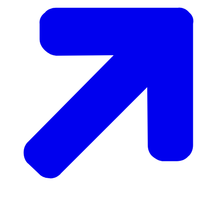
zorgverzekering heeft.
Hoeveel geld u krijgt hangt af van hoeveel u
verdient en hoeveel spaargeld u heeft.
Voorwaarden
U kunt zorgtoeslag krijgen als u:
• 18 jaar of ouder bent
• In Nederland woont of werkt
• Een Nederlandse zorgverzekering heeft
• Niet te veel inkomen heeft
• Niet te veel vermogen zoals spaargeld heeft
Bekijk alle voorwaarden op de website Toeslagen
van de Belastingdienst.
Klik daar op Zorgtoeslag en daarna op