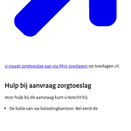
Voorwaarden
.
Gaat u in Nederland wonen of
werken?
Ook dan kunt u zorgtoeslag krijgen.
Dat kan als u een Nederlandse zorgverzekering
heeft of moet afsluiten.
Check op de website Rijksoverheid of u in
U vraagt zorgtoeslag aan via Mijn toeslagen
op toeslagen.nl.
Nederland een zorgverzekering voor ziektekosten
moet afsluiten.
Typ daar de vraag in:
Hulp bij aanvraag zorgtoeslag
Voor hulp bij de aanvraag kunt u terecht bij:
De balie van uw belastingkantoor. Bel eerst de