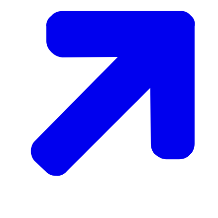
moet ik een zorgverzekering afsluiten als ik in
Nederland ga wonen?
Proefberekening maken