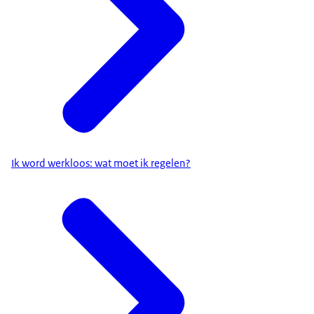
Ik word werkloos: wat moet ik regelen?
toeslag kunt aanvragen
.
Vragen over zorgtoeslag
Wilt u meer weten over zorgtoeslag? Kijk dan op
de website van de Dienst Toeslagen.