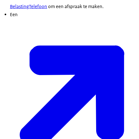
BelastingTelefoon
om een afspraak te maken.
Wilt u weten of u zorgtoeslag kunt krijgen? En
Een
hoeveel?
U kunt een proefberekening maken op de website
Toeslagen van de Belastingdienst.
Ga daar naar