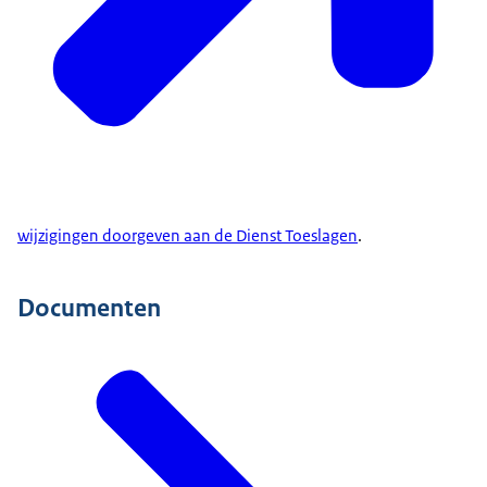
Wijzigingen doorgeven
.
Vergeten zorgtoeslag aan te vragen
voor dit jaar
Zorgtoeslag kunt u nog aanvragen tot en met 1
september van het volgende jaar. Soms kan het
nog later.
Lees op de website van de Dienst Toeslagen tot
wijzigingen doorgeven aan de Dienst Toeslagen
.
wanneer u een
Documenten