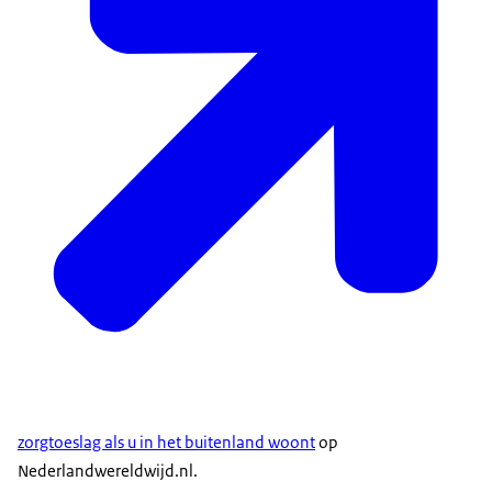
Veranderingen doorgeven aan de
Belastingdienst
Geef veranderingen door aan de Dienst Toeslagen.
Doe dit zo snel mogelijk.
Zo voorkomt u dat u toeslag moet terugbetalen. Of
dat u te weinig toeslag krijgt.
Het gaat bijvoorbeeld om veranderingen in uw
inkomen of vermogen.
Ook als u gaat samenwonen, trouwen of scheiden
kan dit gevolgen hebben voor uw zorgtoeslag.
Lees wat u moet doorgeven op de website van de
Dienst Toeslagen.
Ga daar naar Toeslagen en dan naar
zorgtoeslag als u in het buitenland woont
op
Nederlandwereldwijd.nl.