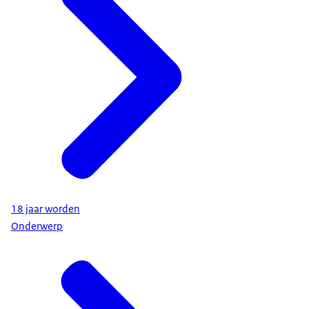
• de Belastingdienst, via de contactpagina op de
website. Of stuur een e-mail naar
dovenenslechthorenden@belastingdienst.nl
Zie ook
Zorgverzekering in Nederlandse Gebarentaal
(NGT)
| Video | Rijksoverheid.nl
18 jaar worden
Onderwerp