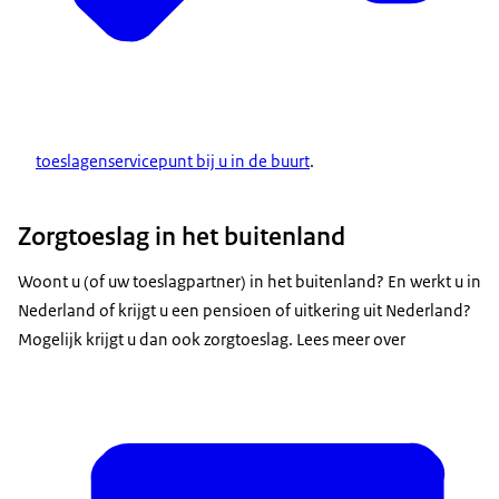
toeslagenservicepunt bij u in de buurt
.
Zorgtoeslag in het buitenland
Proefberekening Toeslagen
.
Woont u (of uw toeslagpartner) in het buitenland? En werkt u in
Zorgtoeslag aanvragen
Nederland of krijgt u een pensioen of uitkering uit Nederland?
Mogelijk krijgt u dan ook zorgtoeslag. Lees meer over
U kunt zorgtoeslag online aanvragen met Mijn
toeslagen. Hiervoor heeft u DigiD nodig.
U hoeft zorgtoeslag maar 1 keer aan te vragen.
Daarna krijgt u de zorgtoeslag ieder jaar vanzelf.
U moet wel aan de voorwaarden blijven voldoen.