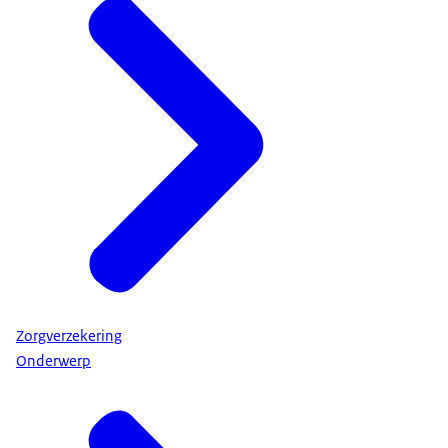
zorgtoeslag
.
Hulp bij aanvragen van
zorgtoeslag
U kunt hulp krijgen als u een zorgtoeslag wilt
aanvragen. Dat kan bij:
• een toeslagenservicepunt. Dit zijn bijvoorbeeld
sociaal raadslieden of buurtteams.
• een bibliotheek. Kijk of de bibliotheek in uw
Zorgverzekering
buurt kan helpen.
Onderwerp
• de Belastingtelefoon: 0800 - 0543. Dat kan ook
met een gebarentolk of iemand die uw tekst
voorleest. Bel daarvoor met KPN Teletolk.