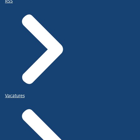
RSS
Vacatures