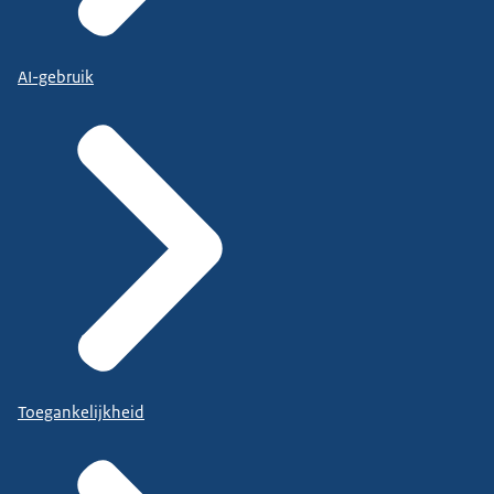
AI-gebruik
Toegankelijkheid