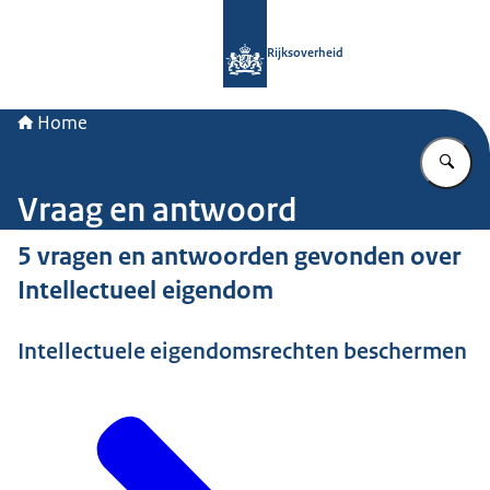
Naar de homepage van Rijksoverheid
Rijksoverheid
Home
Vu
Vraag en antwoord
5 vragen en antwoorden gevonden over
Intellectueel eigendom
Intellectuele eigendomsrechten beschermen