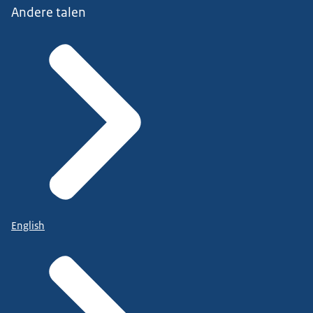
Andere talen
English