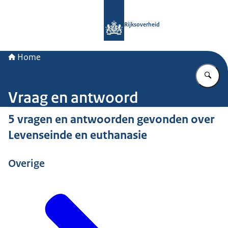
Naar de homepage van Rijksoverheid
Rijksoverheid
Home
Vu
Vraag en antwoord
5 vragen en antwoorden gevonden over
Levenseinde en euthanasie
Overige