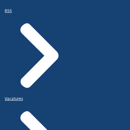
RSS
Vacatures