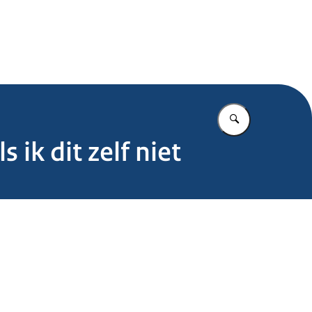
.nl
Vul in wat u z
 ik dit zelf niet