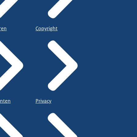
ren
Copyright
nten
Privacy