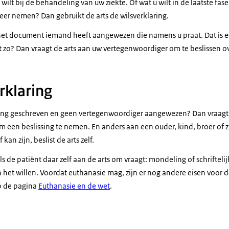
 wilt bij de behandeling van uw ziekte. Of wat u wilt in de laatste fas
eer nemen? Dan gebruikt de arts de wilsverklaring.
n het document iemand heeft aangewezen die namens u praat. Dat is e
t zo? Dan vraagt de arts aan uw vertegenwoordiger om te beslissen o
rklaring
ring geschreven en geen vertegenwoordiger aangewezen? Dan vraagt d
m een beslissing te nemen. En anders aan een ouder, kind, broer of 
an zijn, beslist de arts zelf.
 de patiënt daar zelf aan de arts om vraagt: mondeling of schriftelijk
 het willen. Voordat euthanasie mag, zijn er nog andere eisen voor de
op de pagina
Euthanasie en de wet
.