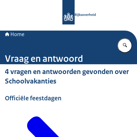
Naar de homepage van Rijksoverheid
Rijksoverheid
Home
Vu
Vraag en antwoord
4 vragen en antwoorden gevonden over
Schoolvakanties
Officiële feestdagen