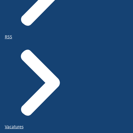
RSS
Vacatures