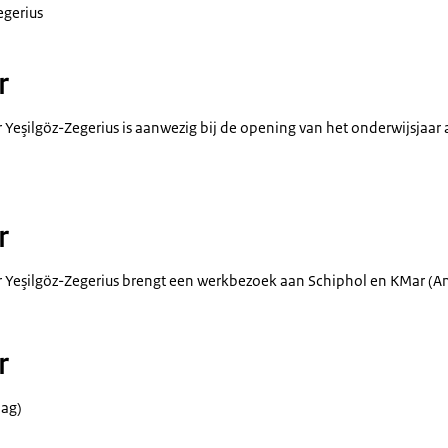
egerius
r
 Yeşilgöz-Zegerius is aanwezig bij de opening van het onderwijsjaar
r
r Yeşilgöz-Zegerius brengt een werkbezoek aan Schiphol en KMar (
r
ag)