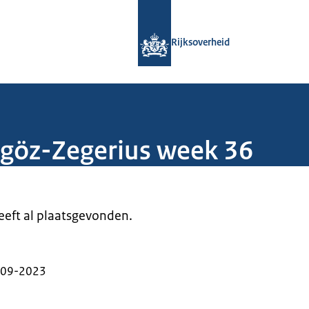
Naar de homepage van Rijksoverheid
Rijksoverheid
lgöz-Zegerius week 36
heeft al plaatsgevonden.
-09-2023