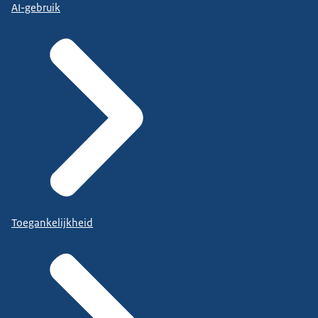
AI-gebruik
Toegankelijkheid