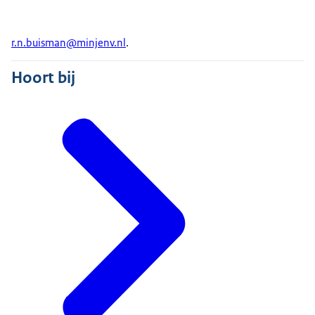
r.n.buisman@minjenv.nl
.
Hoort bij