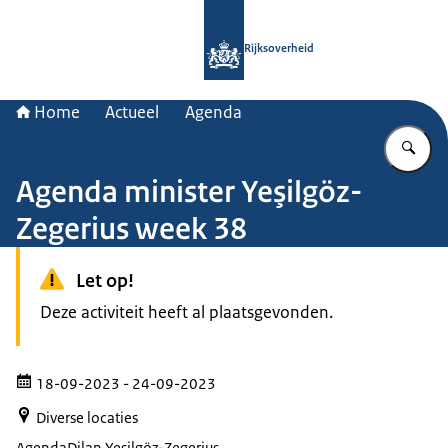
Naar de homepage van Rijksoverheid
Rijksoverheid
Home
Actueel
Agenda
Vu
Agenda minister Yeşilgöz-
Zegerius week 38
Let op!
Deze activiteit heeft al plaatsgevonden.
18-09-2023
- 24-09-2023
Diverse locaties
Agenda
Dilan Yeşilgöz-Zegerius