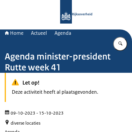
Naar de homepage van Rijksoverheid
Rijksoverheid
Home
Actueel
Agenda
Vu
Agenda minister-president
Rutte week 41
Let op!
Deze activiteit heeft al plaatsgevonden.
09-10-2023
- 15-10-2023
diverse locaties
Agenda