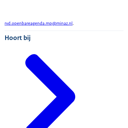
rvd.openbareagenda.mp@minaz.nl
.
Hoort bij