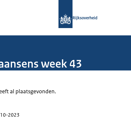
Naar de homepage van Rijksoverheid
Rijksoverheid
iaansens week 43
heeft al plaatsgevonden.
-10-2023