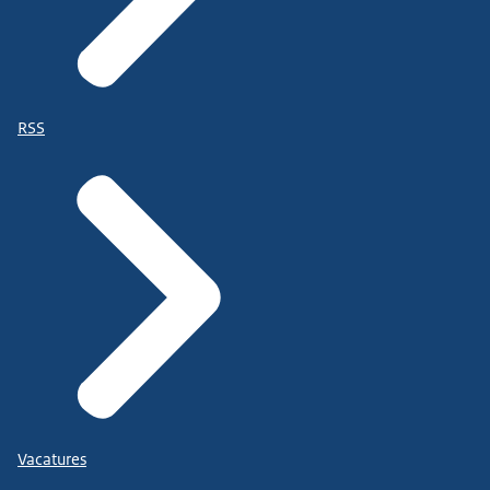
RSS
Vacatures