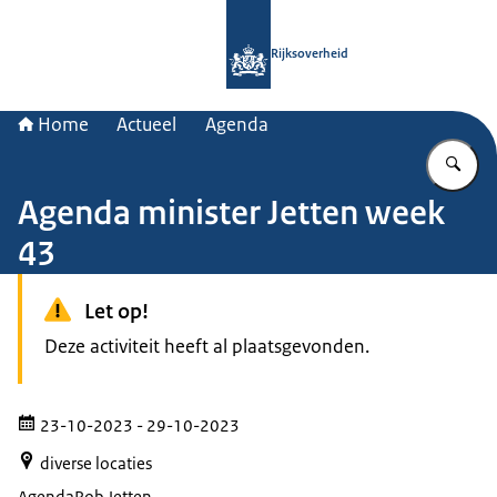
Naar de homepage van Rijksoverheid
Rijksoverheid
Home
Actueel
Agenda
Vu
Agenda minister Jetten week
43
Let op!
Deze activiteit heeft al plaatsgevonden.
23-10-2023
- 29-10-2023
diverse locaties
Agenda
Rob Jetten