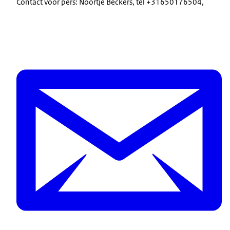
Contact voor pers: Noortje Beckers, tel +31650176504,