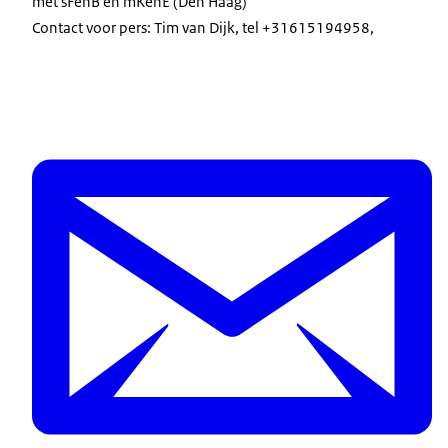
met sFenB en mKenE (Den Haag)
Contact voor pers: Tim van Dijk, tel +31615194958,