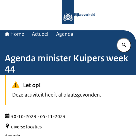
Naar de homepage van Rijksoverheid
Rijksoverheid
Home
Actueel
Agenda
Vu
Agenda minister Kuipers week
44
Let op!
Deze activiteit heeft al plaatsgevonden.
30-10-2023
- 05-11-2023
diverse locaties
Agenda