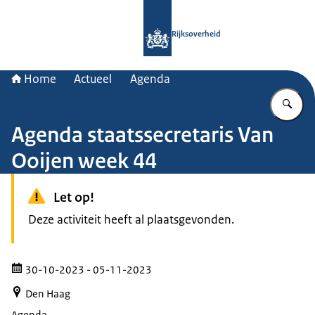
Naar de homepage van Rijksoverheid
Rijksoverheid
Home
Actueel
Agenda
Vu
Agenda staatssecretaris Van
Ooijen week 44
Let op!
Deze activiteit heeft al plaatsgevonden.
30-10-2023
- 05-11-2023
Den Haag
Agenda