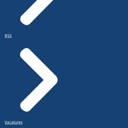
RSS
Vacatures