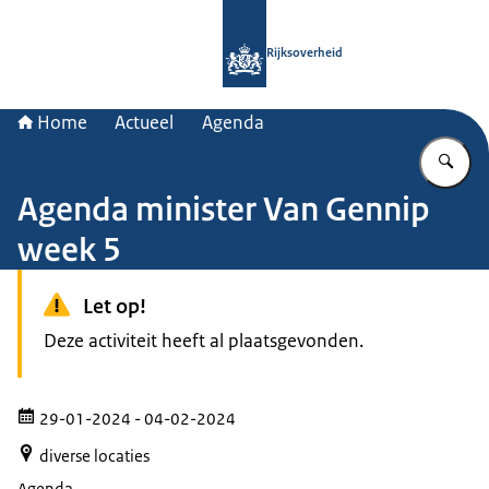
Naar de homepage van Rijksoverheid
Rijksoverheid
Home
Actueel
Agenda
Vu
Agenda minister Van Gennip
week 5
Let op!
Deze activiteit heeft al plaatsgevonden.
29-01-2024
- 04-02-2024
diverse locaties
Agenda