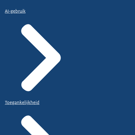
AI-gebruik
Toegankelijkheid