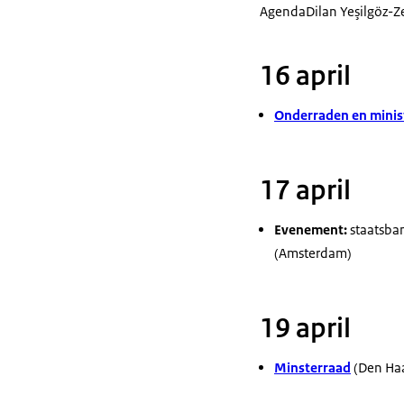
Agenda
Dilan Yeşilgöz-Z
16 april
Onderraden en minist
17 april
Evenement:
staatsban
(Amsterdam)
19 april
Minsterraad
(Den Ha