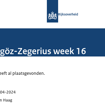
Naar de homepage van Rijksoverheid
Rijksoverheid
lgöz-Zegerius week 16
heeft al plaatsgevonden.
-04-2024
n Haag