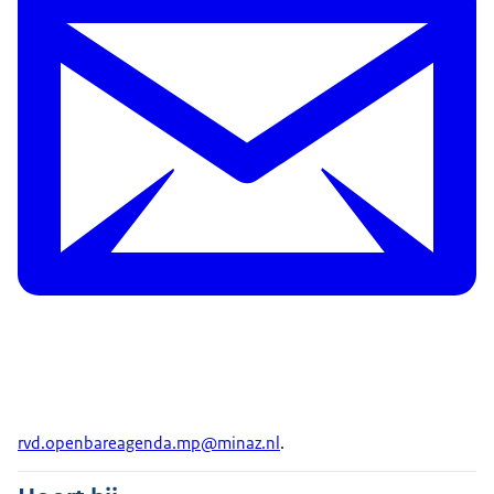
rvd.openbareagenda.mp@minaz.nl
.