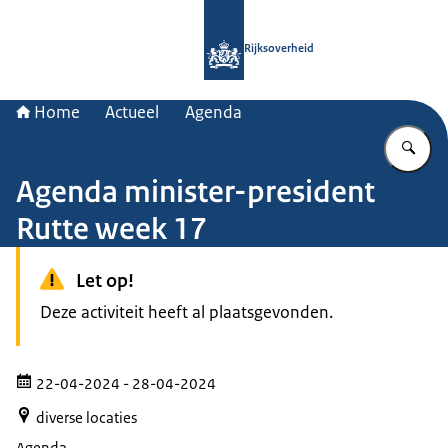
Naar de homepage van Rijksoverheid
Rijksoverheid
Home
Actueel
Agenda
Vu
Agenda minister-president
Rutte week 17
Let op!
Deze activiteit heeft al plaatsgevonden.
22-04-2024
- 28-04-2024
diverse locaties
Agenda