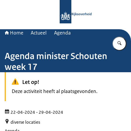
Naar de homepage van Rijksoverheid
Rijksoverheid
Home
Actueel
Agenda
Vu
Agenda minister Schouten
week 17
Let op!
Deze activiteit heeft al plaatsgevonden.
22-04-2024
- 29-04-2024
diverse locaties
Agenda