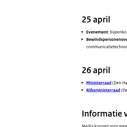
25 april
Evenement
: bijeenk
Bewindspersonenove
communicatietechnol
26 april
Ministerraad
(Den Ha
Rijksministerraad
(De
Informatie 
Media kunnen voor meer