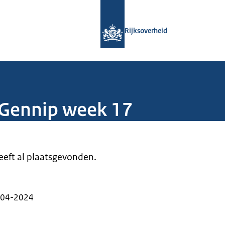
Naar de homepage van Rijksoverheid
Rijksoverheid
 Gennip week 17
heeft al plaatsgevonden.
-04-2024