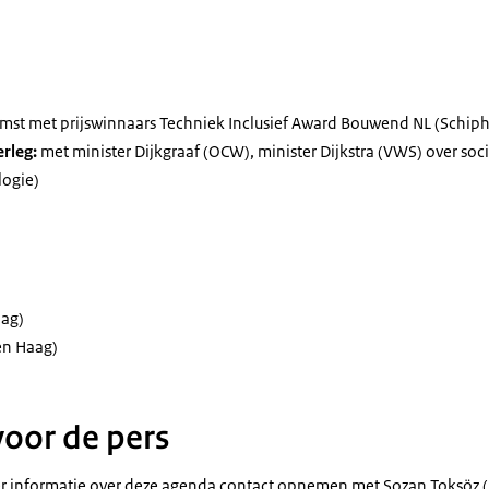
omst met prijswinnaars Techniek Inclusief Award Bouwend NL (Schiph
rleg:
met minister Dijkgraaf (OCW), minister Dijkstra (VWS) over socia
ogie)
ag)
n Haag)
voor de pers
 informatie over deze agenda contact opnemen met Sozan Toksöz (p