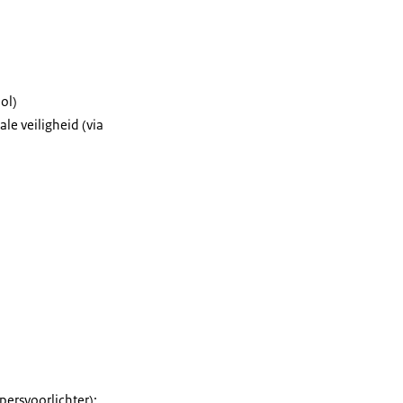
ol)
le veiligheid (via
ersvoorlichter):