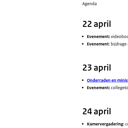
Agenda
22 april
Evenement:
videoboo
Evenement
: bijdrag
23 april
Onderraden en minist
Evenement:
colleget
24 april
Kamervergadering
: 