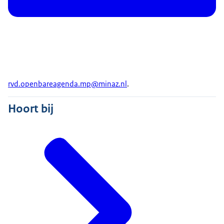
rvd.openbareagenda.mp@minaz.nl
.
Hoort bij