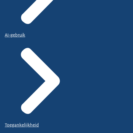
AI-gebruik
Toegankelijkheid