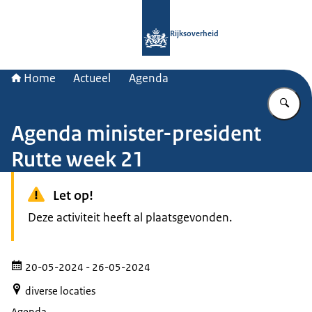
Naar de homepage van Rijksoverheid
Rijksoverheid
Home
Actueel
Agenda
Vu
Agenda minister-president
Rutte week 21
Let op!
Deze activiteit heeft al plaatsgevonden.
20-05-2024
- 26-05-2024
diverse locaties
Agenda