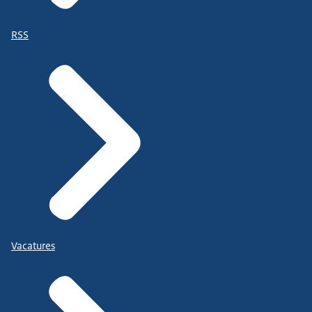
RSS
Vacatures