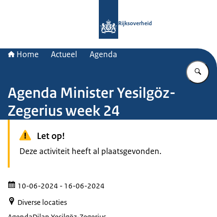
Naar de homepage van Rijksoverheid
Rijksoverheid
Home
Actueel
Agenda
Vu
Agenda Minister Yesilgöz-
Zegerius week 24
Let op!
Deze activiteit heeft al plaatsgevonden.
10-06-2024
- 16-06-2024
Diverse locaties
Agenda
Dilan Yeşilgöz-Zegerius