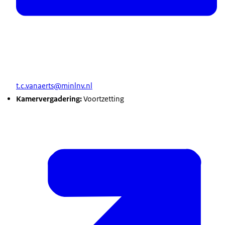
t.c.vanaerts@minlnv.nl
Kamervergadering:
Voortzetting