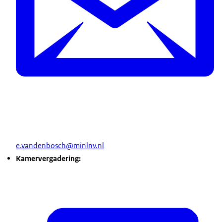
e.vandenbosch@minlnv.nl
Kamervergadering: