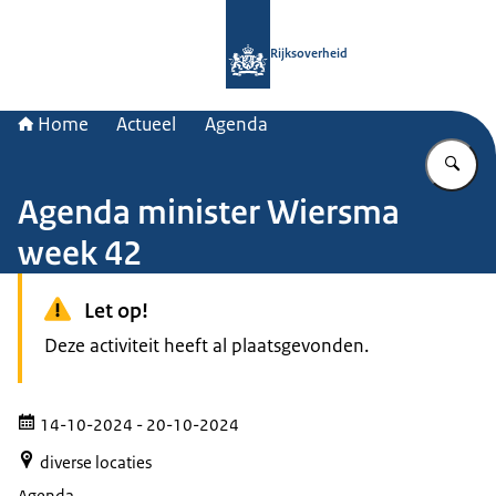
Naar de homepage van Rijksoverheid
Rijksoverheid
Home
Actueel
Agenda
Vu
Agenda minister Wiersma
week 42
Let op!
Deze activiteit heeft al plaatsgevonden.
14-10-2024
- 20-10-2024
diverse locaties
Agenda