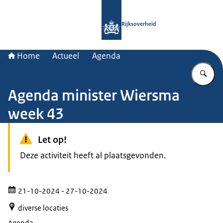
Naar de homepage van Rijksoverheid
Rijksoverheid
Home
Actueel
Agenda
Vu
Agenda minister Wiersma
week 43
Let op!
Deze activiteit heeft al plaatsgevonden.
21-10-2024
- 27-10-2024
diverse locaties
Agenda