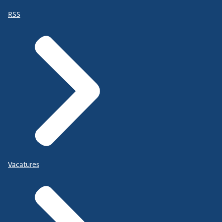
RSS
Vacatures