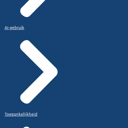
AI-gebruik
Toegankelijkheid