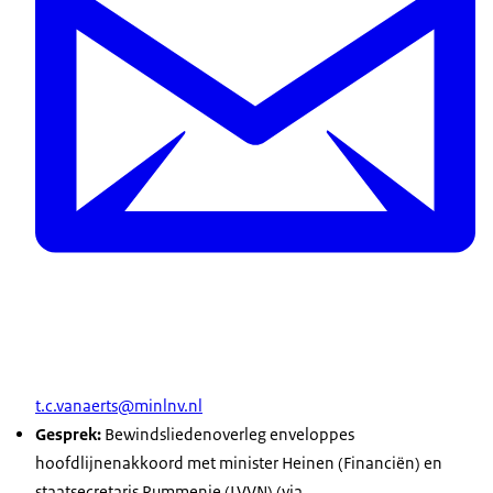
t.c.vanaerts@minlnv.nl
Gesprek:
Bewindsliedenoverleg enveloppes
hoofdlijnenakkoord met minister Heinen (Financiën) en
staatsecretaris Rummenie (LVVN) (via