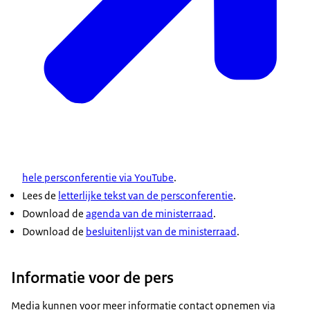
we in samenhang uiteen wat nodig is om ervoor te
zorgen dat onze samenleving en krijgsmacht zijn
voorbereid op dreigingen, crises en rampen zodat
we beter kunnen opvangen wat er op ons afkomt.
En dat gaat dan bijvoorbeeld om het beschermen
van de vitale infrastructuur, maar ook mensen
bewust maken van wat ze zelf kunnen doen om
voorbereid te zijn op een crisis, bijvoorbeeld het in
huis halen van een noodpakket. De brief van
vandaag is een eerste stap richting een
hele persconferentie via YouTube
.
maatschappelijke, maatschappijbrede
Lees de
letterlijke tekst van de persconferentie
.
weerbaarheidsaanpak. Want we kunnen dit als
Download de
agenda van de ministerraad
.
overheid niet alleen. Samen met inwoners,
Download de
besluitenlijst van de ministerraad
.
gemeenten, veiligheidsregio’s en publieke en
private partijen, gaan we de komende tijd hard
Informatie voor de pers
aan de slag met de uitwerking hiervan.
Media kunnen voor meer informatie contact opnemen via