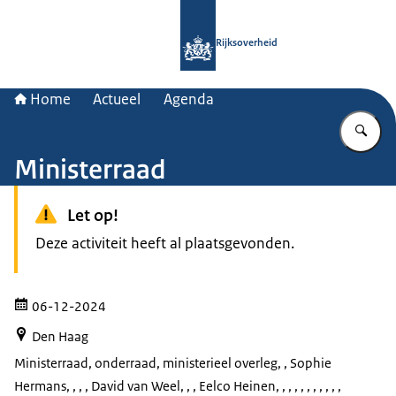
Naar de homepage van Rijksoverheid
Rijksoverheid
Home
Actueel
Agenda
Vu
Ministerraad
Let op!
Deze activiteit heeft al plaatsgevonden.
06-12-2024
Den Haag
Ministerraad, onderraad, ministerieel overleg
, , Sophie
Hermans, , , , David van Weel, , , Eelco Heinen, , , , , , , , , , ,