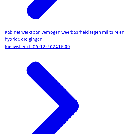
veranderd. Daarom gaan we het bestaande kader
tegen het licht houden, ten behoeve van een
volgende formatie. De uitkomsten hiervan zal ik
tijdig met de Kamer delen.
Kabinet werkt aan verhogen weerbaarheid tegen militaire en
Ter afsluiting nog een korte aankondiging. Morgen
hybride dreigingen
ben ik op uitnodiging van president Macron,
Nieuwsbericht
06-12-2024
16:00
samen met verschillende regeringsleiders,
aanwezig bij de heropening van de Notre Dame in
Parijs. Want wie herinnert zich niet de vreselijke
beelden van de immense brand in de kathedraal
in 2019? Het is dan ook bijzonder dat dit iconische
bouwwerk nu, ruim vijf jaar later, zijn deuren weer
opent. En het is voor mij een eer om daarbij te
mogen zijn.