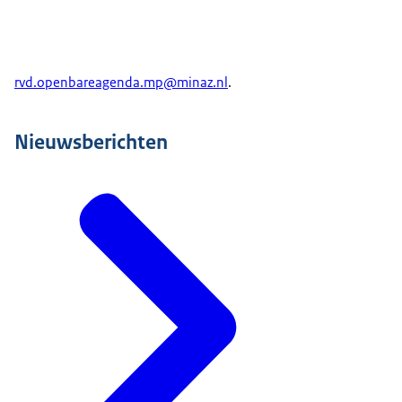
worden gesteld aan de geluidshinder. Met het
besluit van vandaag wil het kabinet aan beide
belangen recht doen.
rvd.openbareagenda.mp@minaz.nl
.
Dan nog een onderwerp van een heel andere
orde. De afgelopen tijd is er in de Kamer veel
Nieuwsberichten
aandacht voor de omgang met de financiële en
zakelijke belangen van aantredende
bewindspersonen. Buiten kijf staat dat in de
kabinetsformatie en bij aantreden van
bewindspersonen iedere schijn van niet-
objectieve besluitvorming moet worden
voorkomen. Daarom is het goed dat hiervoor in
2002 een kader is opgesteld, dat ook bij de
kabinetsformatie in 2024 zorgvuldig is toegepast.
Maar een laatste weging van het kader is alweer
even geleden en de wereld is sinds die tijd wel