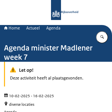
Naar de homepage van Rijksoverheid
Rijksoverheid
Home
Actueel
Agenda
Vu
Agenda minister Madlener
week 7
Let op!
Deze activiteit heeft al plaatsgevonden.
10-02-2025
- 16-02-2025
diverse locaties
Agenda