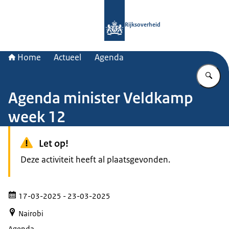
Naar de homepage van Rijksoverheid
Rijksoverheid
Home
Actueel
Agenda
Vu
Agenda minister Veldkamp
week 12
Let op!
Deze activiteit heeft al plaatsgevonden.
17-03-2025
- 23-03-2025
Nairobi
Agenda