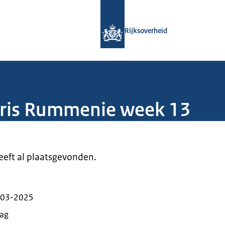
Naar de homepage van Rijksoverheid
Rijksoverheid
aris Rummenie week 13
heeft al plaatsgevonden.
-03-2025
aag