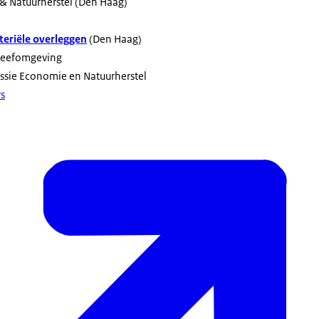
& Natuurherstel (Den Haag)
eriële overleggen
(Den Haag)
 Leefomgeving
e Economie en Natuurherstel​​​​​​​
rs