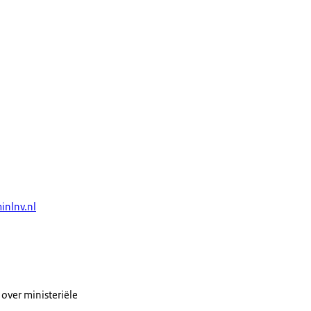
inlnv.nl
over ministeriële