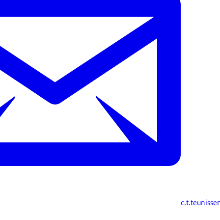
c.t.teuniss