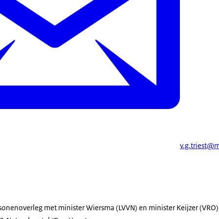
v.g.triest@m
onenoverleg met minister Wiersma (LVVN) en minister Keijzer (VRO) 