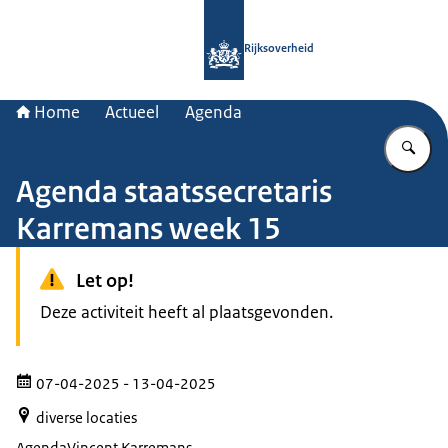
Naar de homepage van Rijksoverheid
Rijksoverheid
Home
Actueel
Agenda
Vu
Agenda staatssecretaris
Karremans week 15
Let op!
Deze activiteit heeft al plaatsgevonden.
07-04-2025
- 13-04-2025
diverse locaties
Agenda
Vincent Karremans