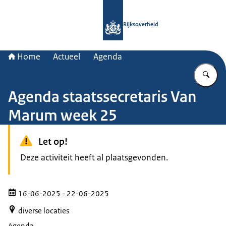
Naar de homepage van Rijksoverheid
Rijksoverheid
Home
Actueel
Agenda
Vu
Agenda staatssecretaris Van
Marum week 25
Let op!
Deze activiteit heeft al plaatsgevonden.
16-06-2025
- 22-06-2025
diverse locaties
Agenda