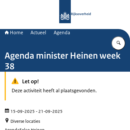
Naar de homepage van Rijksoverheid
Rijksoverheid
Home
Actueel
Agenda
Vu
Agenda minister Heinen week
38
Let op!
Deze activiteit heeft al plaatsgevonden.
15-09-2025
- 21-09-2025
Diverse locaties
Agenda
Eelco Heinen