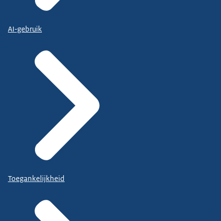
AI-gebruik
Toegankelijkheid