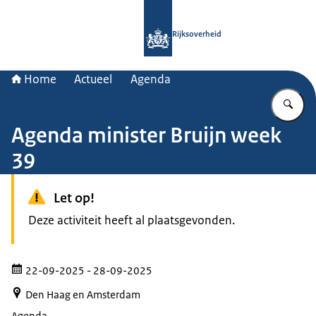
Naar de homepage van Rijksoverheid
Rijksoverheid
Home
Actueel
Agenda
Vu
Agenda minister Bruijn week
39
Let op!
Deze activiteit heeft al plaatsgevonden.
22-09-2025
- 28-09-2025
Den Haag en Amsterdam
Agenda