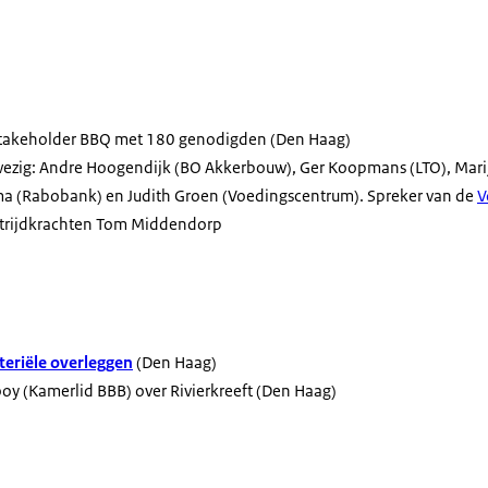
stakeholder BBQ met 180 genodigden (Den Haag)
zig: Andre Hoogendijk (BO Akkerbouw), Ger Koopmans (LTO), Marij
ma (Rabobank) en Judith Groen (Voedingscentrum). Spreker van de
V
trijdkrachten Tom Middendorp
eriële overleggen
(Den Haag)
ooy (Kamerlid BBB) over Rivierkreeft (Den Haag)