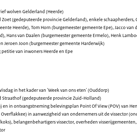
ief wolven Gelderland (Heerde)
 Zoet (gedeputeerde provincie Gelderland), enkele schaapherders, 
ente Heerde), Tom Horn (burgemeester gemeente Epe), Jacco van d
d), Hans van Daalen (burgemeester gemeente Ermelo), Henk Lamboo
en Jeroen Joon (burgemeester gemeente Harderwijk)
petitie van inwoners Heerde en Epe
Visdag in het kader van 'Week van ons eten' (Ouddorp)
 Straathof (gedeputeerde provincie Zuid-Holland)
ij en in ontvangstneming belevingsplan
Point Of View
(POV) van Hen
Overflakkee) in aanwezigheid van ondernemers uit de vissector (ond
koks), belangenbehartigers vissector, overheden visserijgemeenten,
tor