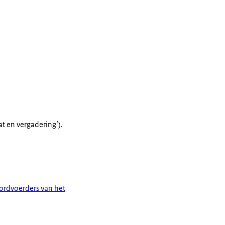
at en vergadering’).
rdvoerders van het