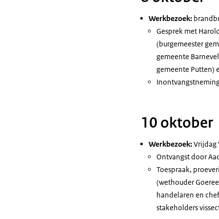
Werkbezoek:
brandbr
Gesprek met Harold
(burgemeester geme
gemeente Barnevel
gemeente Putten) 
Inontvangstneming 
10 oktober
Werkbezoek:
Vrijdag 
Ontvangst door Aad
Toespraak, proever
(wethouder Goeree 
handelaren en chef
stakeholders vissec