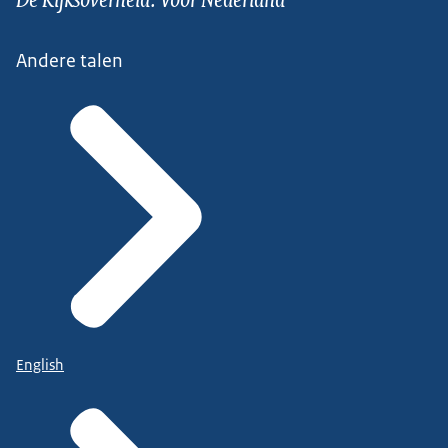
Andere talen
English