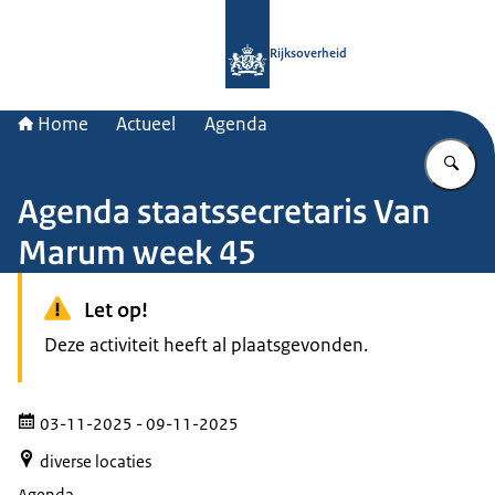
Naar de homepage van Rijksoverheid
Rijksoverheid
Home
Actueel
Agenda
Vu
Agenda staatssecretaris Van
Marum week 45
Let op!
Deze activiteit heeft al plaatsgevonden.
03-11-2025
- 09-11-2025
diverse locaties
Agenda